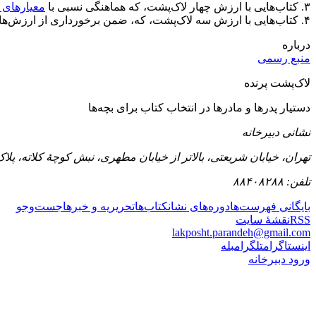
۳. کتاب‌هایی با ارزش چهار لاک‌پشت، که هماهنگی نسبی با
معیارهای
۴. کتاب‌هایی با ارزش سه لاک‌پشت، که، ضمن برخورداری از ارزش‌های ادبی ذکر شده در این متن، تضادی با
درباره
منبع رسمی
لاک‌پشت پرنده
دستیار پدرها و مادرها در انتخاب کتاب برای بچه‌ها
نشانی دبیرخانه
تهران، خیابان شریعتی، بالاتر از خیابان مطهری، نبش کوچهٔ کلاته، پلاک ۷۶۵، مؤسسهٔ شهرکت
تلفن: ۸۸۴۰۸۲۸۸
بایگانی فهرست‌ها
دوره‌های نشان
کتاب‌ها
تحریریه و خبرها
جست‌وجو
RSS
نقشهٔ سایت
lakposht.parandeh@gmail.com
اینستاگرام
تلگرام
بله
ورود دبیرخانه